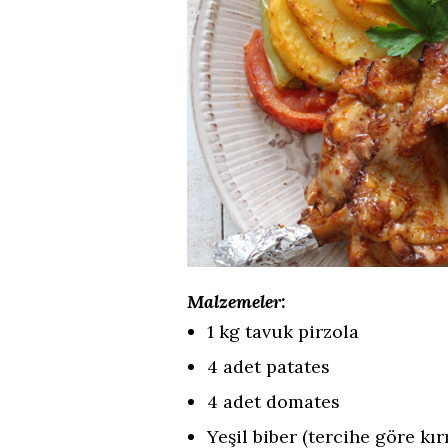
Malzemeler:
1 kg tavuk pirzola
4 adet patates
4 adet domates
Yeşil biber (tercihe göre kır