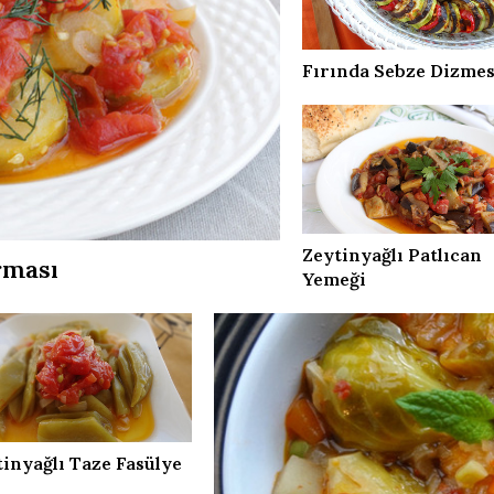
Fırında Sebze Dizmesi
Zeytinyağlı Patlıcan
rması
Yemeği
inyağlı Taze Fasülye