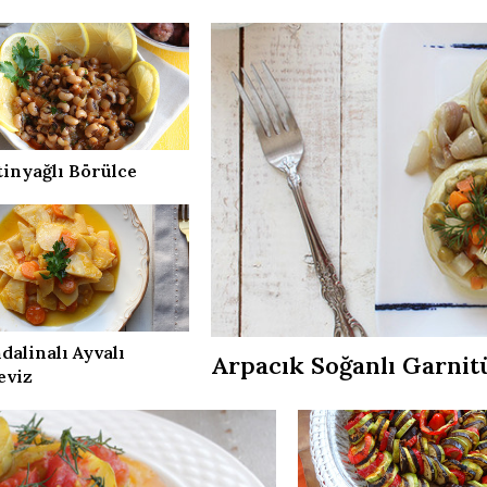
tinyağlı Börülce
alinalı Ayvalı
Arpacık Soğanlı Garnit
eviz