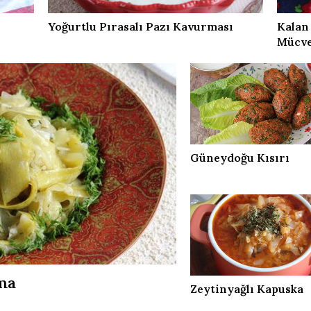
Yoğurtlu Pırasalı Pazı Kavurması
Kalan
Mücv
Güneydoğu Kısırı
rma
Zeytinyağlı Kapuska