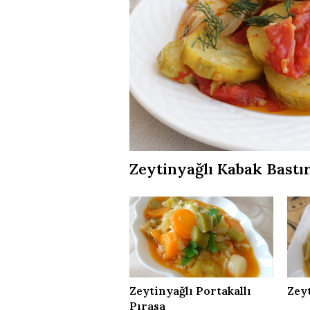
Zeytinyağlı Kabak Bastı
Zeytinyağlı Portakallı
Zeyt
Pırasa