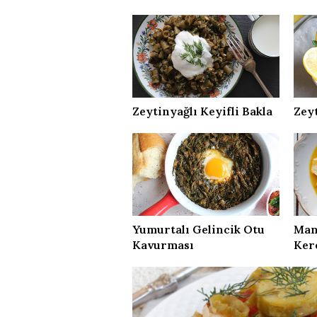
Zeytinyağlı Keyifli Bakla
Zey
Yumurtalı Gelincik Otu
Mand
Kavurması
Ker