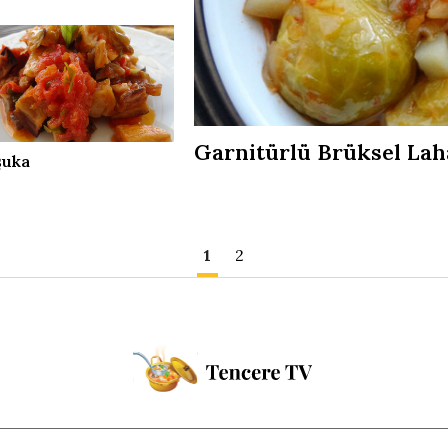
Garnitürlü Brüksel Lah
şuka
1
2