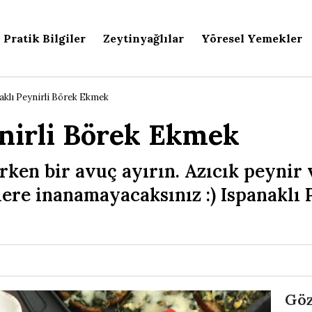
Pratik Bilgiler
Zeytinyağlılar
Yöresel Yemekler
aklı Peynirli Börek Ekmek
ynirli Börek Ekmek
ken bir avuç ayırın. Azıcık peynir
lere inanamayacaksınız :) Ispanaklı 
Göz