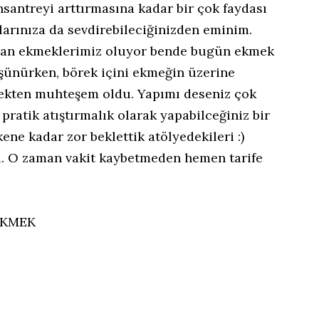
antreyi arttırmasına kadar bir çok faydası
larınıza da sevdirebileciğinizden eminim.
alan ekmeklerimiz oluyor bende bugün ekmek
şünürken, börek içini ekmeğin üzerine
ekten muhteşem oldu. Yapımı deseniz çok
r pratik atıştırmalık olarak yapabilceğiniz bir
kene kadar zor beklettik atölyedekileri :)
i. O zaman vakit kaybetmeden hemen tarife
EKMEK