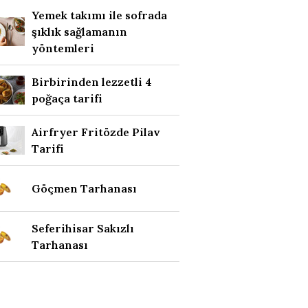
Yemek takımı ile sofrada
şıklık sağlamanın
yöntemleri
Birbirinden lezzetli 4
poğaça tarifi
Airfryer Fritözde Pilav
Tarifi
Göçmen Tarhanası
Seferihisar Sakızlı
Tarhanası