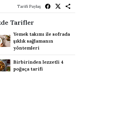
Tarifi Paylaş
de Tarifler
Yemek takımı ile sofrada
şıklık sağlamanın
yöntemleri
Birbirinden lezzetli 4
poğaça tarifi
Airfryer Fritözde Pilav
Tarifi
Göçmen Tarhanası
Seferihisar Sakızlı