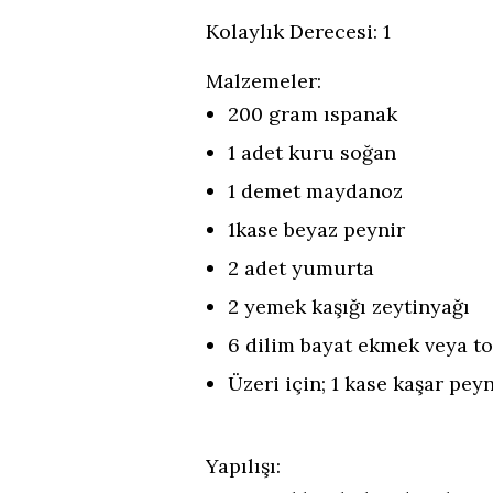
Kolaylık Derecesi: 1
Malzemeler:
200 gram ıspanak
1 adet kuru soğan
1 demet maydanoz
1kase beyaz peynir
2 adet yumurta
2 yemek kaşığı zeytinyağı
6 dilim bayat ekmek veya t
Üzeri için; 1 kase kaşar peyn
Yapılışı: