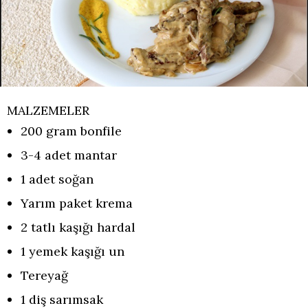
MALZEMELER
200 gram bonfile
3-4 adet mantar
1 adet soğan
Yarım paket krema
2 tatlı kaşığı hardal
1 yemek kaşığı un
Tereyağ
1 diş sarımsak