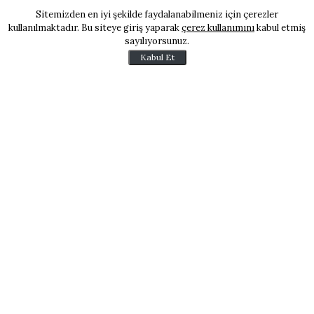
Sitemizden en iyi şekilde faydalanabilmeniz için çerezler
kullanılmaktadır. Bu siteye giriş yaparak
çerez kullanımını
kabul etmiş
sayılıyorsunuz.
Kabul Et
Porsiyon: 4 kişilik
Hazırlama süresi: 10 dakika
Pişme süresi: 30 dakika
Malzemeler:
1 kutu çiğ krema