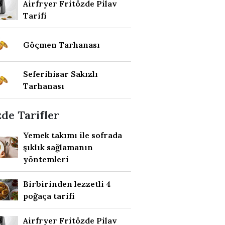
Airfryer Fritözde Pilav
Tarifi
Göçmen Tarhanası
Seferihisar Sakızlı
Tarhanası
de Tarifler
Yemek takımı ile sofrada
şıklık sağlamanın
yöntemleri
Birbirinden lezzetli 4
poğaça tarifi
Airfryer Fritözde Pilav