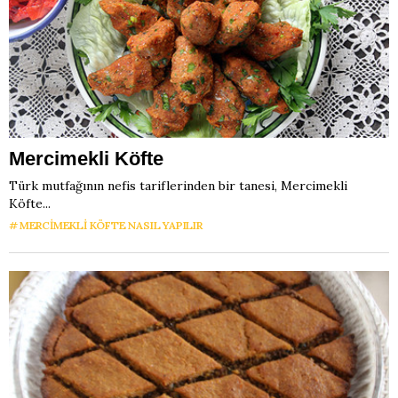
Mercimekli Köfte
Türk mutfağının nefis tariflerinden bir tanesi, Mercimekli
Köfte...
MERCIMEKLI KÖFTE NASIL YAPILIR