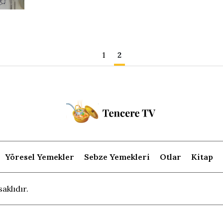
1
2
Yöresel Yemekler
Sebze Yemekleri
Otlar
Kitap
aklıdır.