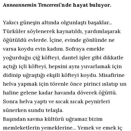
Anneannemin Tenceresi
’nde hayat buluyor.
Yakıcı güneşin altında olgunlaştı başaklar...
Türküler söylenerek kaynatıldı, yardımlaşarak
öğütüldü evlerde. İçine, evinde gönlünde ne
varsa koydu evin kadını. Sofraya emekle
yoğurduğu çiğ köfteyi, dantel işler gibi dikkatle
açtığı içli köfteyi, hepsini aynı yuvarlamak için
didinip uğraştığı ekşili köfteyi koydu. Misafirine
helva yapmak için törenle önce pirinci ıslatıp un
haline gelene kadar havanda döverek öğüttü.
Sonra helva yaptı ve sıcak sıcak peynirleri
sünerken sundu telaşla.
Başından savma kültürü uğramaz bizim
memleketlerin yemeklerine... Yemek ve emek iç