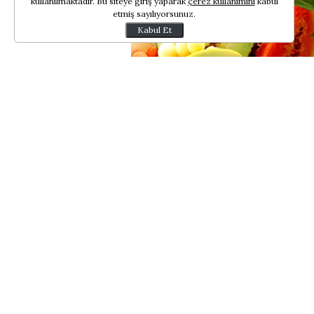
kullanılmaktadır. Bu siteye giriş yaparak
çerez kullanımını
kabul
etmiş sayılıyorsunuz.
Kabul Et
DNA
'nın yapısını inceleyen b
yiyecekler
ve destek vitaminl
kansere sebep olduğunu öne 
James Watson
antioksidanlar
mersininin kanser tedavisind