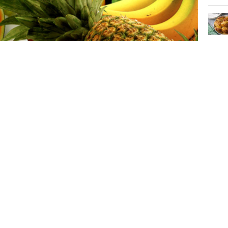
ir bilim adamı kanser önleyici
süper
erinin bilinenin aksine kanseri önlemediği
sürdü.
,
vitamin hapları
,
brokoli
ve yaban
e düşünüldüğü gibi rolünün olmadığını