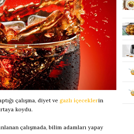
ptığı çalışma, diyet ve
gazlı içecekler
in
ortaya koydu.
yınlanan çalışmada, bilim adamları yapay