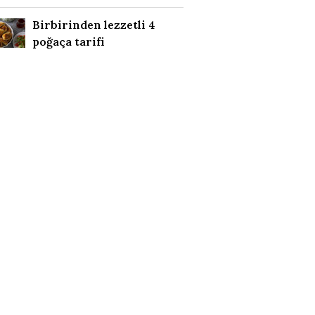
Birbirinden lezzetli 4
poğaça tarifi
Airfryer Fritözde Pilav
Tarifi
Göçmen Tarhanası
Seferihisar Sakızlı
Tarhanası