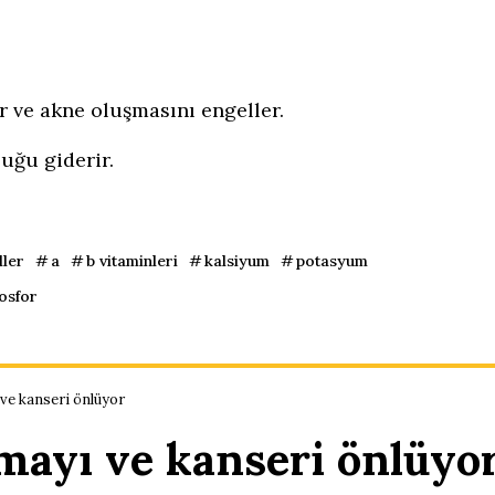
ir ve akne oluşmasını engeller.
uğu giderir.
ller
a
b vitaminleri
kalsiyum
potasyum
fosfor
 ve kanseri önlüyor
mayı ve kanseri önlüyo