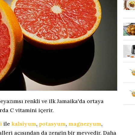
beyazımsı renkli ve ilk Jamaika'da ortaya
rda C vitamini içerir.
i
ile
kalsiyum
,
potasyum
,
magnezyum
,
alleri açısından da zengin bir meyvedir. Daha