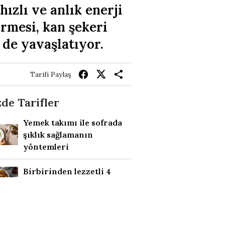
ızlı ve anlık enerji
irmesi, kan şekeri
 de yavaşlatıyor.
Tarifi Paylaş
de Tarifler
Yemek takımı ile sofrada
şıklık sağlamanın
yöntemleri
Birbirinden lezzetli 4
poğaça tarifi
Airfryer Fritözde Pilav
Tarifi