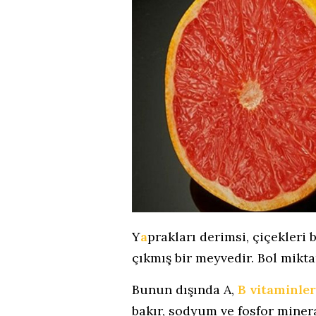
Y
a
prakları derimsi, çiçekleri 
çıkmış bir meyvedir. Bol mikta
Bunun dışında A,
B vitaminler
bakır, sodyum ve fosfor miner