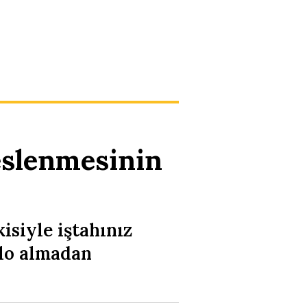
beslenmesinin
isiyle iştahınız
ilo almadan