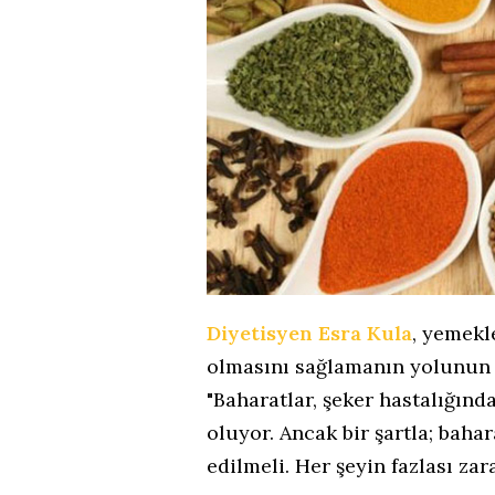
Diyetisyen Esra Kula
, yemekl
olmasını sağlamanın yolunun
"Baharatlar, şeker hastalığınd
oluyor. Ancak bir şartla; baha
edilmeli. Her şeyin fazlası zara