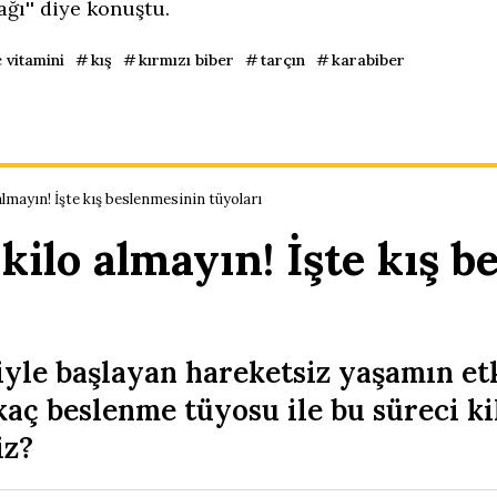
ğı'' diye konuştu.
c vitamini
kış
kırmızı biber
tarçın
karabiber
 almayın! İşte kış beslenmesinin tüyoları
 kilo almayın! İşte kış 
iyle başlayan hareketsiz yaşamın etk
rkaç beslenme tüyosu ile bu süreci k
iz?