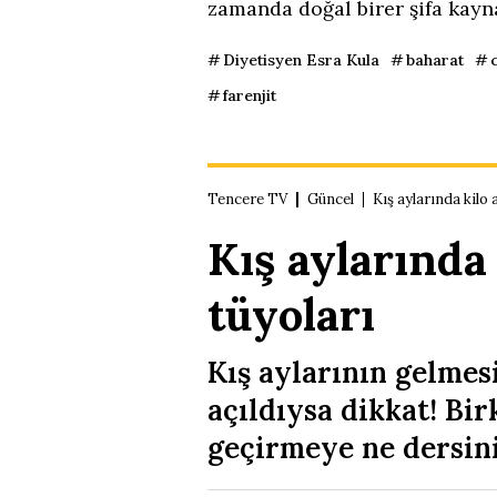
zamanda doğal birer şifa kayna
Diyetisyen Esra Kula
baharat
farenjit
Tencere TV
Güncel
Kış aylarında kilo
Kış aylarında
tüyoları
Kış aylarının gelmes
açıldıysa dikkat! Bi
geçirmeye ne dersin