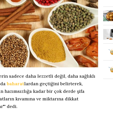
erin sadece daha lezzetli değil, daha sağlıklı
 da
baharat
lardan geçtiğini belirterek,
an hazımsızlığa kadar bir çok derde şifa
ratların kıvamına ve miktarına dikkat
r"' dedi.