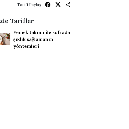
Tarifi Paylaş
de Tarifler
Yemek takımı ile sofrada
şıklık sağlamanın
yöntemleri
Birbirinden lezzetli 4
poğaça tarifi
Airfryer Fritözde Pilav
Tarifi
Göçmen Tarhanası
Seferihisar Sakızlı
Tarhanası