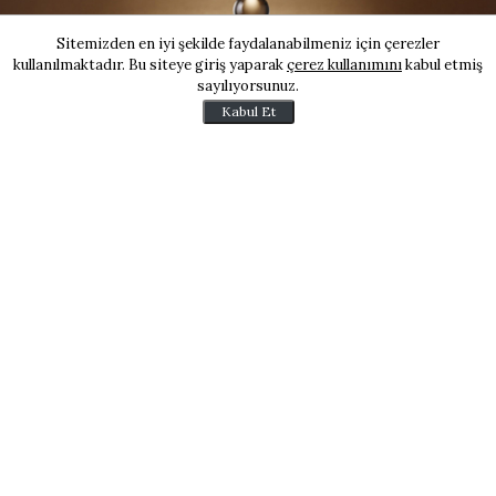
Sitemizden en iyi şekilde faydalanabilmeniz için çerezler
kullanılmaktadır. Bu siteye giriş yaparak
çerez kullanımını
kabul etmiş
sayılıyorsunuz.
Kabul Et
Soğuk kış günlerinde siyah çay veya kahve
yerine
bitki çayları
içilmesini öneren Uzman
Diyetisyen
Işın Sayın Atasoy
, bitki çayları
arasında ise idrar sökücü olmayanların daha
güvenli olduğunu söyledi.