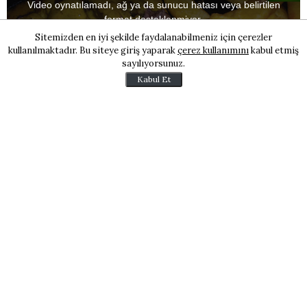
a
Video oynatılamadı, ağ ya da sunucu hatası veya belirtilen
modal
window.
format desteklenmiyor.
Sitemizden en iyi şekilde faydalanabilmeniz için çerezler
kullanılmaktadır. Bu siteye giriş yaparak
çerez kullanımını
kabul etmiş
sayılıyorsunuz.
Videoyu
Kabul Et
Oynat
Malzemeler:
3 dilim Biftek
1 paket pişirilebilir krema
1 tatlı kaşığı köri
1 yemek kaşığı hardal