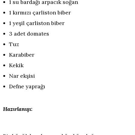
1 su bardağı arpacık soğan
1 kırmızı çarliston biber
1 yeşil çarliston biber
3 adet domates
Tuz
Karabiber
Kekik
Nar ekşisi
Defne yaprağı
Hazırlanışı: