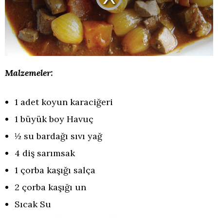
Videoyu
Oynat
Malzemeler:
1 adet koyun karaciğeri
1 büyük boy Havuç
½ su bardağı sıvı yağ
4 diş sarımsak
1 çorba kaşığı salça
2 çorba kaşığı un
Sıcak Su