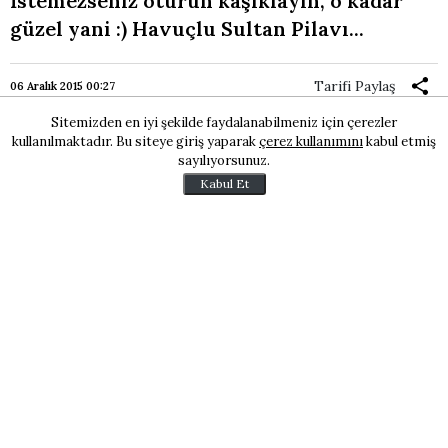
İstemezseniz oturun kaşıklayın, o kadar
güzel yani :) Havuçlu Sultan Pilavı...
Tarifi Paylaş
06 Aralık 2015 00:27
Sitemizden en iyi şekilde faydalanabilmeniz için çerezler
kullanılmaktadır. Bu siteye giriş yaparak
çerez kullanımını
kabul etmiş
sayılıyorsunuz.
Kabul Et
Malzemeler:
2 su bardağı pirinç