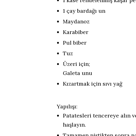
1 kase rendelenmiş kaşar pe
1 çay bardağı un
Maydanoz
Karabiber
Pul biber
Tuz
Üzeri için;
Galeta unu
Kızartmak için sıvı yağ
Yapılışı:
Patatesleri tencereye alın v
haşlayın.
Tamamen piştikten sonra pa