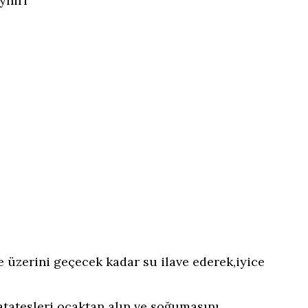
yniri
e üzerini geçecek kadar su ilave ederek,iyice
tatesleri ocaktan alın ve soğumasını