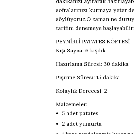
dakikanızı ayırarak hazırlayab
sofralarınızı kurmaya yeter d
söylüyoruz.O zaman ne duruyor
tarifini denemeye başlayabiliri
PEYNİRLİ PATATES KÖFTESİ
Kişi Sayısı: 6 kişilik
Hazırlama Süresi: 30 dakika
Pişirme Süresi:
15
dakika
Kolaylık Derecesi: 2
Malzemeler:
5 adet patates
2 adet yumurta