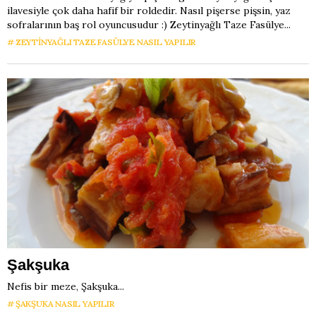
ilavesiyle çok daha hafif bir roldedir. Nasıl pişerse pişsin, yaz
sofralarının baş rol oyuncusudur :) Zeytinyağlı Taze Fasülye...
ZEYTINYAĞLI TAZE FASÜLYE NASIL YAPILIR
Şakşuka
Nefis bir meze, Şakşuka...
ŞAKŞUKA NASIL YAPILIR