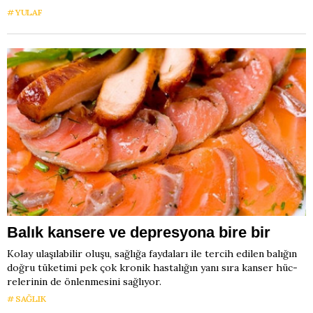
YULAF
Balık kansere ve depresyona bire bir
Ko­lay ula­şı­la­bi­lir olu­şu, sağ­lı­ğa fay­da­la­rı ile ter­cih edi­len ba­lı­ğın
doğ­ru tü­ke­ti­mi pek çok kro­nik has­ta­lı­ğın ya­nı sı­ra kan­ser hüc­
re­le­ri­nin de ön­len­me­si­ni sağlı­yor.
SAĞLIK