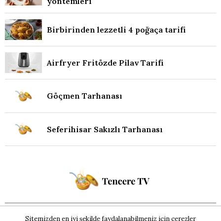
yöntemleri
Birbirinden lezzetli 4 poğaça tarifi
Airfryer Fritözde Pilav Tarifi
Göçmen Tarhanası
Seferihisar Sakızlı Tarhanası
© 2026 Tencere Tv - Tüm hakları saklıdır.
Sitemizden en iyi şekilde faydalanabilmeniz için çerezler